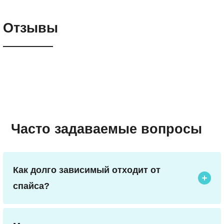
Отзывы
Часто задаваемые вопросы
Как долго зависимый отходит от
спайса?
Время зависит от стажа курения, дозировки и
особенностей организма. Обычно физические
симптомы отступают в течение нескольких дней,